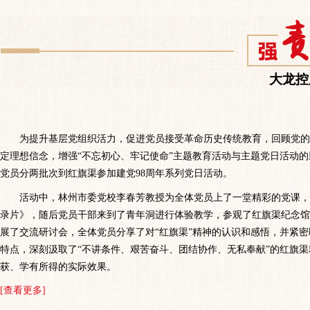
大龙控
为提升基层党组织活力，促进党员接受革命历史传统教育，回顾党的
定理想信念，增强“不忘初心、牢记使命”主题教育活动与主题党日活动的
党员分两批次到红旗渠参加建党98周年系列党日活动。
活动中，林州市委党校李春芳教授为全体党员上了一堂精彩的党课，
录片》，随后党员干部来到了青年洞进行体验教学，参观了红旗渠纪念馆
展了交流研讨会，全体党员分享了对“红旗渠”精神的认识和感悟，并紧
特点，深刻汲取了“不讲条件、艰苦奋斗、团结协作、无私奉献”的红旗
获、学有所得的实际效果。
[查看更多]