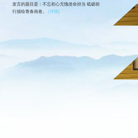
2018年10月15日，今天的课程由高级企业培训师薛旭
发言的题目是：不忘初心无愧使命担当 砥砺前
亮老师以“高效沟通与团队合...
[详情]
行描绘青春画卷。
[详情]
大龙控股第二期青年骨干培训班简报 （第
五期）
10月16日，培训课程由国内实战派管理培训专家、职
场强力沟通领域第一人钟锐老师主...
[详情]
大龙控股第二期青年骨干培训班简报 （第
六期）
10月17日，培训课程仍由钟锐老师主讲《赢在执行-高
效工作法》。钟锐老师拥有高超...
[详情]
大龙控股第二期青年骨干培训班简报 （第
七期）
为磨炼学员们的坚强意志，锻造优良工作作风，提高
团结共进的执行力与凝聚力，8月18...
[详情]