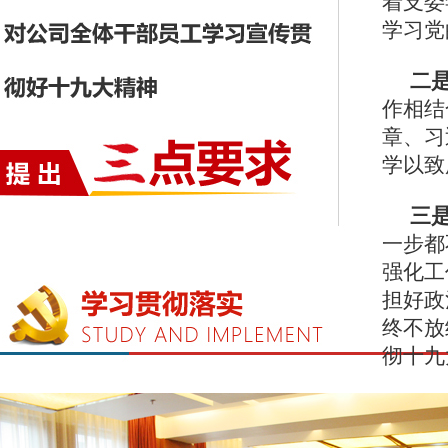
着支委
学习党
二
作相结
章、习
学以致
三
一步都
强化工
担好政
终不放
彻十九