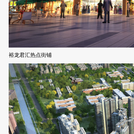
裕龙君汇热点街铺