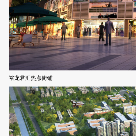
裕龙君汇热点街铺