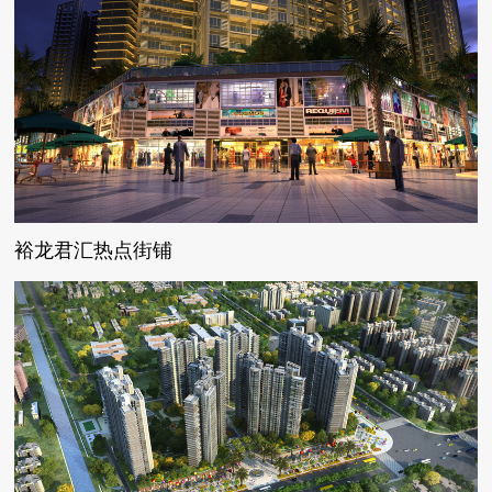
裕龙君汇热点街铺