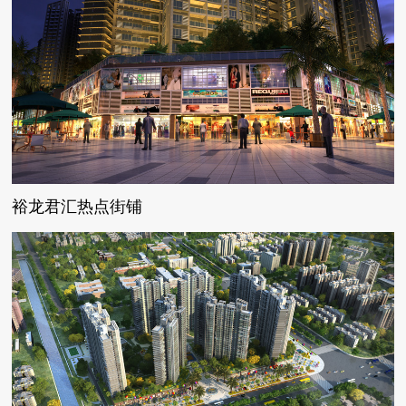
裕龙君汇热点街铺