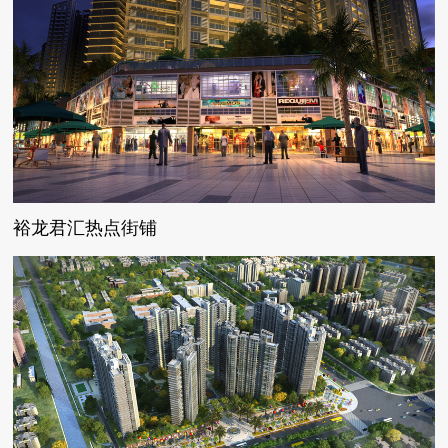
裕龙君汇热点街铺